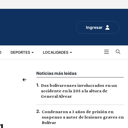
Ingresar
Bu
O
DEPORTES
LOCALIDADES
ALUD
SOCIALES
EXPO RURAL 2025
Noticias más leídas
1
.
Dos bolivarenses involucrados en un
accidente en la 205 a la altura de
General Alvear
2
.
Condenaron a 3 años de prisión en
suspenso a autor de lesiones graves en
Bolívar