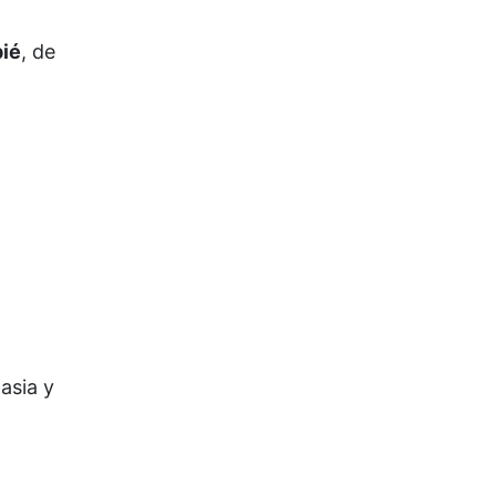
pié
, de
asia y