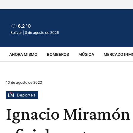
6.2 ºC
Bolívar |
8 de agosto de 2026
AHORA MISMO
BOMBEROS
MÚSICA
MERCADO INMO
REGIONALES
EDUCACIÓN
ESPECTÁCULOS
INFOR
10 de agosto de 2023
VIRALES
ACCIDENTES
CULTURA
JUDICIALES
T
Deportes
Ignacio Miramón 