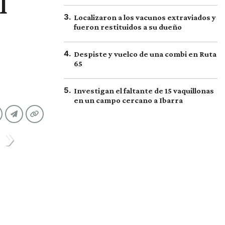
l
3
.
Localizaron a los vacunos extraviados y
fueron restituidos a su dueño
4
.
Despiste y vuelco de una combi en Ruta
65
5
.
Investigan el faltante de 15 vaquillonas
en un campo cercano a Ibarra