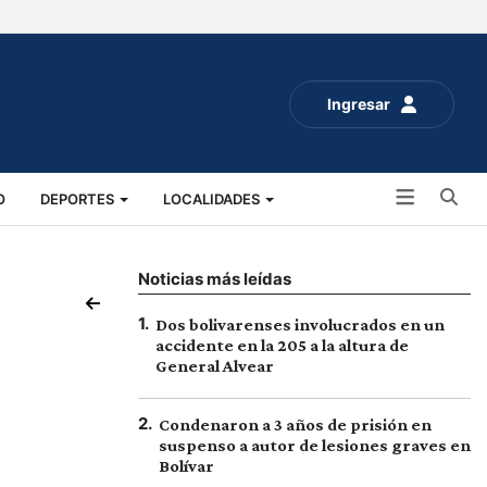
Ingresar
Bu
O
DEPORTES
LOCALIDADES
ALUD
SOCIALES
EXPO RURAL 2025
Noticias más leídas
1
.
Dos bolivarenses involucrados en un
accidente en la 205 a la altura de
General Alvear
2
.
Condenaron a 3 años de prisión en
suspenso a autor de lesiones graves en
Bolívar