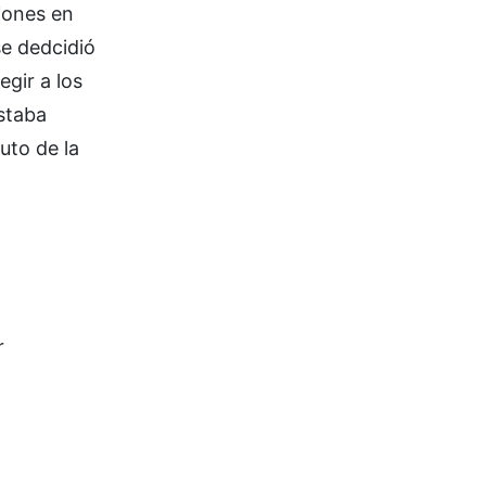
niones en
se dedcidió
egir a los
estaba
tuto de la
r