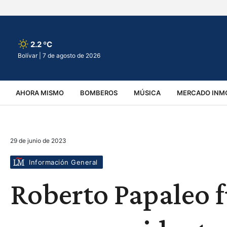
2.2 ºC
Bolívar |
7 de agosto de 2026
AHORA MISMO
BOMBEROS
MÚSICA
MERCADO INMO
REGIONALES
EDUCACIÓN
ESPECTÁCULOS
INFOR
29 de junio de 2023
VIRALES
ACCIDENTES
CULTURA
JUDICIALES
T
Información General
Roberto Papaleo 