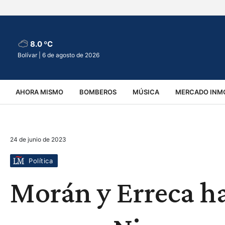
8.0 ºC
Bolívar |
6 de agosto de 2026
AHORA MISMO
BOMBEROS
MÚSICA
MERCADO INMO
REGIONALES
EDUCACIÓN
ESPECTÁCULOS
INFOR
24 de junio de 2023
VIRALES
ACCIDENTES
CULTURA
JUDICIALES
T
Política
Morán y Erreca h