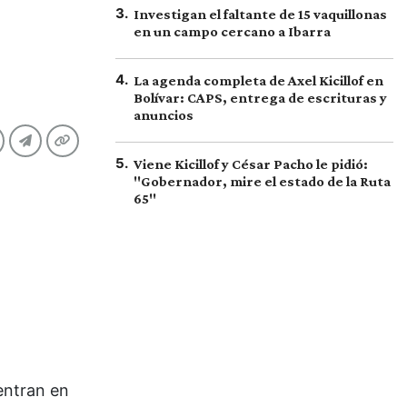
3
.
Investigan el faltante de 15 vaquillonas
en un campo cercano a Ibarra
4
.
La agenda completa de Axel Kicillof en
Bolívar: CAPS, entrega de escrituras y
anuncios
5
.
Viene Kicillof y César Pacho le pidió:
"Gobernador, mire el estado de la Ruta
65"
entran en