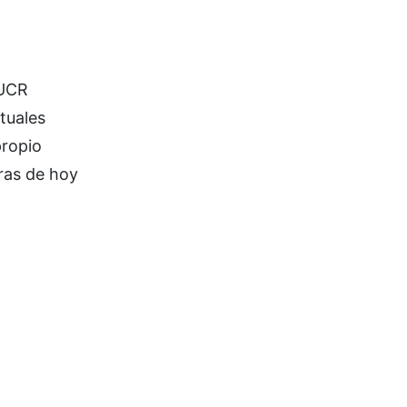
 UCR
ntuales
propio
ras de hoy