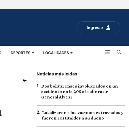
Ingresar
Bu
O
DEPORTES
LOCALIDADES
ALUD
SOCIALES
EXPO RURAL 2025
Noticias más leídas
1
.
Dos bolivarenses involucrados en un
accidente en la 205 a la altura de
General Alvear
a
2
.
Localizaron a los vacunos extraviados y
fueron restituidos a su dueño