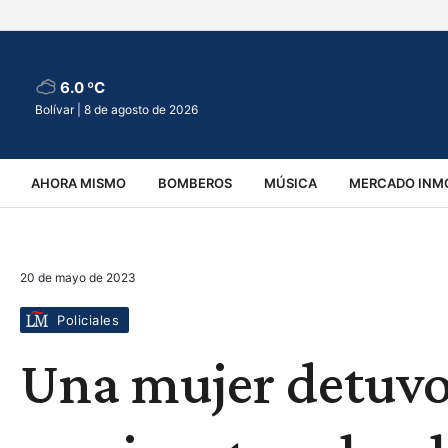
6.0 ºC
Bolívar |
8 de agosto de 2026
AHORA MISMO
BOMBEROS
MÚSICA
MERCADO INMO
REGIONALES
EDUCACIÓN
ESPECTÁCULOS
INFOR
20 de mayo de 2023
VIRALES
ACCIDENTES
CULTURA
JUDICIALES
T
Policiales
Una mujer detuvo