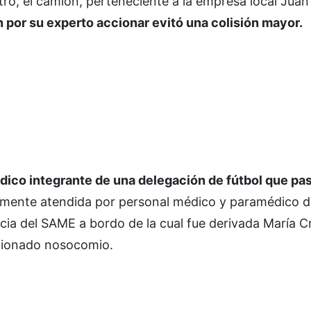
stro, el camión, perteneciente a la empresa local Juan
 por su experto accionar evitó una colisión mayor.
édico integrante de una delegación de fútbol que pa
amente atendida por personal médico y paramédico de
ia del SAME a bordo de la cual fue derivada María Cr
encionado nosocomio.