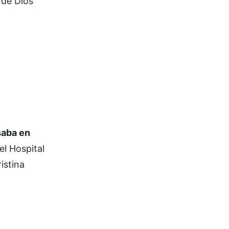
 de Dios
saba en
l Hospital
istina