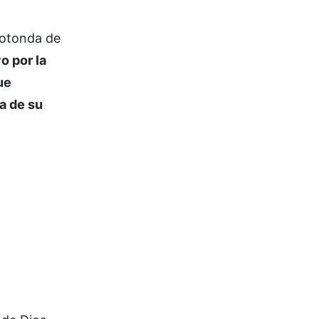
rotonda de
 por la
ue
a de su