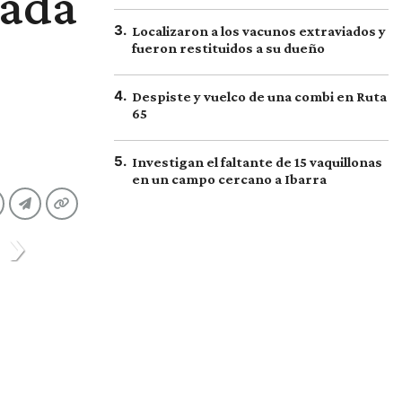
tada
3
.
Localizaron a los vacunos extraviados y
fueron restituidos a su dueño
4
.
Despiste y vuelco de una combi en Ruta
65
5
.
Investigan el faltante de 15 vaquillonas
en un campo cercano a Ibarra