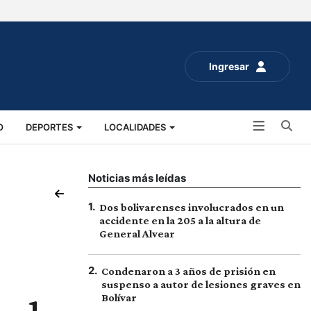
Ingresar
Bu
O
DEPORTES
LOCALIDADES
ALUD
SOCIALES
EXPO RURAL 2025
Noticias más leídas
1
.
Dos bolivarenses involucrados en un
accidente en la 205 a la altura de
General Alvear
2
.
Condenaron a 3 años de prisión en
suspenso a autor de lesiones graves en
Bolívar