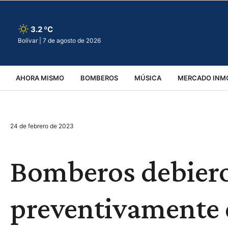
3.2 ºC
Bolívar |
7 de agosto de 2026
AHORA MISMO
BOMBEROS
MÚSICA
MERCADO INMO
REGIONALES
EDUCACIÓN
ESPECTÁCULOS
INFOR
24 de febrero de 2023
VIRALES
ACCIDENTES
CULTURA
JUDICIALES
T
Bomberos debier
preventivamente e