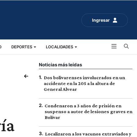
Ingresar
Bu
O
DEPORTES
LOCALIDADES
ALUD
SOCIALES
EXPO RURAL 2025
Noticias más leídas
1
.
Dos bolivarenses involucrados en un
accidente en la 205 a la altura de
General Alvear
2
.
Condenaron a 3 años de prisión en
suspenso a autor de lesiones graves en
ía
Bolívar
3
.
Localizaron a los vacunos extraviados y