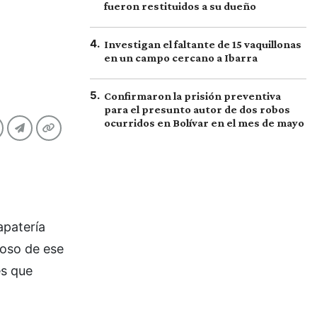
fueron restituidos a su dueño
4
.
Investigan el faltante de 15 vaquillonas
en un campo cercano a Ibarra
5
.
Confirmaron la prisión preventiva
para el presunto autor de dos robos
ocurridos en Bolívar en el mes de mayo
apatería
noso de ese
es que