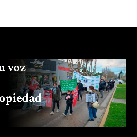
u voz
ropiedad